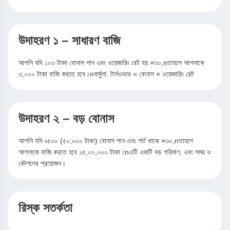
উদাহরণ ১ – সাধারণ বাজি
আপনি যদি ১০০ টাকা বোনাস পান এবং ওয়েজারিং রেট হয় ×৩০,nতাহলে আপনাকে
৩,০০০ টাকা বাজি করতে হবে।nফর্মুলা: টার্নওভার = বোনাস × ওয়েজারিং রেট
উদাহরণ ২ – বড় বোনাস
আপনি যদি ৳৫০০ (৫০,০০০ টাকা) বোনাস পান এবং শর্ত থাকে ×৩০,nতাহলে
আপনাকে বাজি করতে হবে ১৫,০০,০০০ টাকা।nএটি একটি বড় পরিমাণ, এবং সময় ও
কৌশলের প্রয়োজন।
রিস্ক সতর্কতা